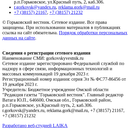
р.п.Горьковское, ул.Красный путь, 2, каб.306.
r.gorkovsk@yandex.ru
,
reklama.gork@mail.ru
+7 (38157) 21167
,
+7 (38157) 21232
© Горьковский вестник. Сетевое издание. Все права
защищены. При использовании материалов в публикациях
ссылка на сайт обязательна.
Порядок обработки персональных
данных на сайте
.
Сведения о регистрации сетевого издания
Наименование СМИ: gorkovskyvestnik.ru
Сетевое издание зарегистрировано Федеральной службой по
надзору в сфере связи, информационных технологий и
массовых коммуникаций 19 декабря 2023 г.
Регистрационный номер издания: серия Эл № ФС77-86456 от
19 декабря 2023 г.
Учредитель: Бюджетное учреждение Омской области
"Редакция газеты "Горьковский вестник". Главный редактор
Ватага Ю.П., 646600, Омская обл., Горьковский район,
р.п.Горьковское, ул.Красный путь, 2, каб.306.
r.gorkovsk@yandex.ru, reklama.gork@mail.ru, +7 (38157) 21167,
+7 (38157) 21232
Разработано веб-студией LAIKA