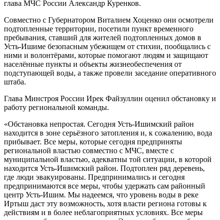
глава МЧС России Александр Куренков.
Совместно с Губернатором Виталием Хоценко они осмотрели
подтопленные территории, посетили пункт временного
пребывания, ставший для жителей подтопленных домов в
Усть-Ишиме безопасным убежищем от стихии, пообщались с
ними и волонтёрами, которые помогают людям и защищают
населённые пункты и объекты жизнеобеспечения от
подступающей воды, а также провели заседание оперативного
штаба.
Глава Минстроя России Ирек Файзуллин оценил обстановку и
работу региональной команды.
«Обстановка непростая. Сегодня Усть-Ишимский район
находится в зоне серьёзного затопления и, к сожалению, вода
прибывает. Все меры, которые сегодня предприняты
региональной властью совместно с МЧС, вместе с
муниципальной властью, адекватны той ситуации, в которой
находится Усть-Ишимский район. Подтоплен ряд деревень,
где люди эвакуированы. Предпринимались и сегодня
предпринимаются все меры, чтобы удержать сам районный
центр Усть-Ишим. Мы надеемся, что уровень воды в реке
Иртыш даст эту возможность, хотя власти региона готовы к
действиям и в более неблагоприятных условиях. Все меры