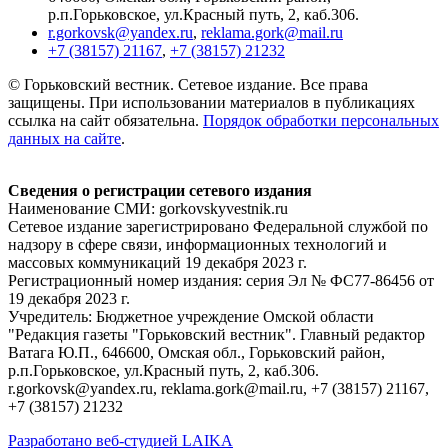
р.п.Горьковское, ул.Красный путь, 2, каб.306.
r.gorkovsk@yandex.ru
,
reklama.gork@mail.ru
+7 (38157) 21167
,
+7 (38157) 21232
© Горьковский вестник. Сетевое издание. Все права
защищены. При использовании материалов в публикациях
ссылка на сайт обязательна.
Порядок обработки персональных
данных на сайте
.
Сведения о регистрации сетевого издания
Наименование СМИ: gorkovskyvestnik.ru
Сетевое издание зарегистрировано Федеральной службой по
надзору в сфере связи, информационных технологий и
массовых коммуникаций 19 декабря 2023 г.
Регистрационный номер издания: серия Эл № ФС77-86456 от
19 декабря 2023 г.
Учредитель: Бюджетное учреждение Омской области
"Редакция газеты "Горьковский вестник". Главный редактор
Ватага Ю.П., 646600, Омская обл., Горьковский район,
р.п.Горьковское, ул.Красный путь, 2, каб.306.
r.gorkovsk@yandex.ru, reklama.gork@mail.ru, +7 (38157) 21167,
+7 (38157) 21232
Разработано веб-студией LAIKA