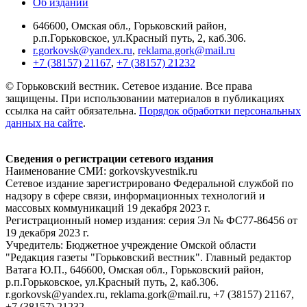
Об издании
646600, Омская обл., Горьковский район,
р.п.Горьковское, ул.Красный путь, 2, каб.306.
r.gorkovsk@yandex.ru
,
reklama.gork@mail.ru
+7 (38157) 21167
,
+7 (38157) 21232
© Горьковский вестник. Сетевое издание. Все права
защищены. При использовании материалов в публикациях
ссылка на сайт обязательна.
Порядок обработки персональных
данных на сайте
.
Сведения о регистрации сетевого издания
Наименование СМИ: gorkovskyvestnik.ru
Сетевое издание зарегистрировано Федеральной службой по
надзору в сфере связи, информационных технологий и
массовых коммуникаций 19 декабря 2023 г.
Регистрационный номер издания: серия Эл № ФС77-86456 от
19 декабря 2023 г.
Учредитель: Бюджетное учреждение Омской области
"Редакция газеты "Горьковский вестник". Главный редактор
Ватага Ю.П., 646600, Омская обл., Горьковский район,
р.п.Горьковское, ул.Красный путь, 2, каб.306.
r.gorkovsk@yandex.ru, reklama.gork@mail.ru, +7 (38157) 21167,
+7 (38157) 21232