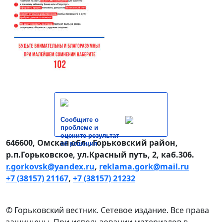
Сообщите о
проблеме и
оцените результат
646600, Омская обл., Горьковский район,
её решения
р.п.Горьковское, ул.Красный путь, 2, каб.306.
r.gorkovsk@yandex.ru
,
reklama.gork@mail.ru
+7 (38157) 21167
,
+7 (38157) 21232
© Горьковский вестник. Сетевое издание. Все права