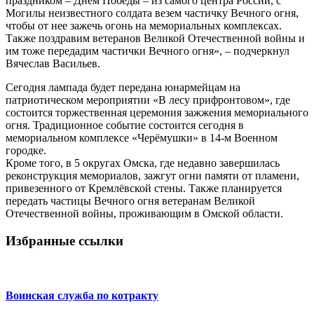
праздником – Днем Победы – из самого центра России, с
Могилы неизвестного солдата везем частичку Вечного огня,
чтобы от нее зажечь огонь на мемориальных комплексах.
Также поздравим ветеранов Великой Отечественной войны и
им тоже передадим частички Вечного огня», – подчеркнул
Вячеслав Васильев.
Сегодня лампада будет передана юнармейцам на
патриотическом мероприятии «В лесу прифронтовом», где
состоится торжественная церемония зажжения мемориального
огня. Традиционное событие состоится сегодня в
мемориальном комплексе «Черёмушки» в 14-м Военном
городке.
Кроме того, в 5 округах Омска, где недавно завершилась
реконструкция мемориалов, зажгут огни памяти от пламени,
привезенного от Кремлёвской стены. Также планируется
передать частицы Вечного огня ветеранам Великой
Отечественной войны, проживающим в Омской области.
Избранные ссылки
Воинская служба по котракту