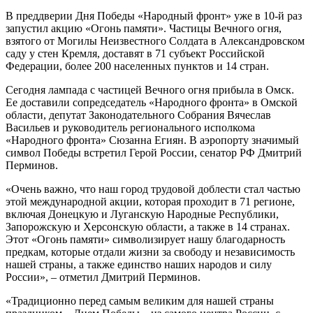
В преддверии Дня Победы «Народный фронт» уже в 10-й раз
запустил акцию «Огонь памяти». Частицы Вечного огня,
взятого от Могилы Неизвестного Солдата в Александровском
саду у стен Кремля, доставят в 71 субъект Российской
Федерации, более 200 населенных пунктов и 14 стран.
Сегодня лампада с частицей Вечного огня прибыла в Омск.
Ее доставили сопредседатель «Народного фронта» в Омской
области, депутат Законодательного Собрания Вячеслав
Васильев и руководитель регионального исполкома
«Народного фронта» Сюзанна Егиян. В аэропорту значимый
символ Победы встретил Герой России, сенатор РФ Дмитрий
Перминов.
«Очень важно, что наш город трудовой доблести стал частью
этой международной акции, которая проходит в 71 регионе,
включая Донецкую и Луганскую Народные Республики,
Запорожскую и Херсонскую области, а также в 14 странах.
Этот «Огонь памяти» символизирует нашу благодарность
предкам, которые отдали жизни за свободу и независимость
нашей страны, а также единство наших народов и силу
России», – отметил Дмитрий Перминов.
«Традиционно перед самым великим для нашей страны