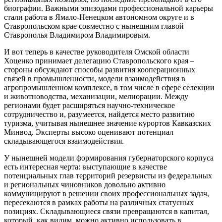
биографии. Важными эпизодами профессиональной карьеры
стали работа в Ямало-Ненецком автономном округе и в
Ставропольском крае совместно с нынешним главой
Ставрополья Владимиром Владимировым.
И вот теперь в качестве руководителя Омской области
Хоценко принимает делегацию Ставропольского края –
стороны обсуждают способы развития кооперационных
связей в промышленности, модели взаимодействия в
агропромышленном комплексе, в том числе в сфере селекции
и животноводства, механизации, мелиорации. Между
регионами будет расширяться научно-техническое
сотрудничество и, разумеется, найдется место развитию
туризма, учитывая нынешнее значение курортов Кавказских
Минвод. Эксперты высоко оценивают потенциал
складывающегося взаимодействия.
У нынешней модели формирования губернаторского корпуса
есть интересная черта: выступающие в качестве
потенциальных глав территорий резервисты из федеральных
и региональных чиновников довольно активно
коммуницируют в решении своих профессиональных задач,
пересекаются в рамках работы на различных статусных
позициях. Складывающиеся связи превращаются в капитал,
который, как видим, можно активно использовать в