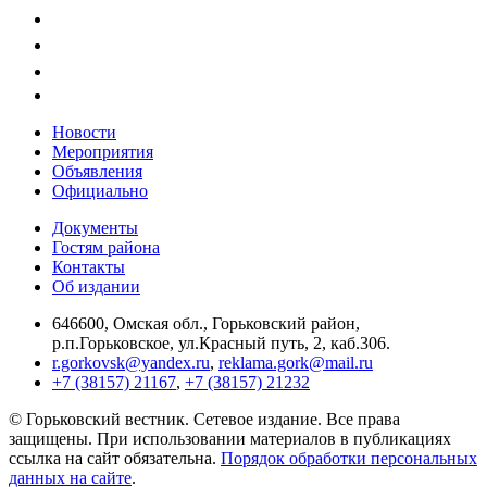
Новости
Мероприятия
Объявления
Официально
Документы
Гостям района
Контакты
Об издании
646600, Омская обл., Горьковский район,
р.п.Горьковское, ул.Красный путь, 2, каб.306.
r.gorkovsk@yandex.ru
,
reklama.gork@mail.ru
+7 (38157) 21167
,
+7 (38157) 21232
© Горьковский вестник. Сетевое издание. Все права
защищены. При использовании материалов в публикациях
ссылка на сайт обязательна.
Порядок обработки персональных
данных на сайте
.