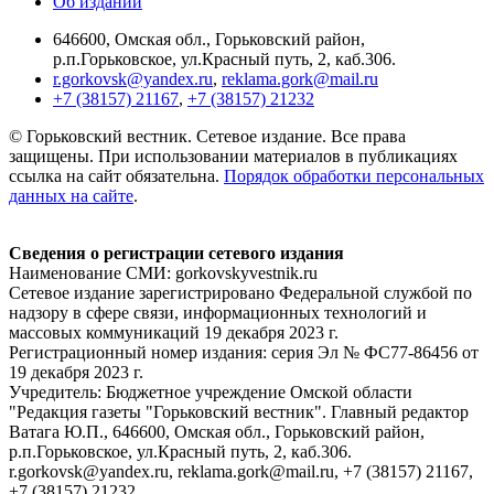
Об издании
646600, Омская обл., Горьковский район,
р.п.Горьковское, ул.Красный путь, 2, каб.306.
r.gorkovsk@yandex.ru
,
reklama.gork@mail.ru
+7 (38157) 21167
,
+7 (38157) 21232
© Горьковский вестник. Сетевое издание. Все права
защищены. При использовании материалов в публикациях
ссылка на сайт обязательна.
Порядок обработки персональных
данных на сайте
.
Сведения о регистрации сетевого издания
Наименование СМИ: gorkovskyvestnik.ru
Сетевое издание зарегистрировано Федеральной службой по
надзору в сфере связи, информационных технологий и
массовых коммуникаций 19 декабря 2023 г.
Регистрационный номер издания: серия Эл № ФС77-86456 от
19 декабря 2023 г.
Учредитель: Бюджетное учреждение Омской области
"Редакция газеты "Горьковский вестник". Главный редактор
Ватага Ю.П., 646600, Омская обл., Горьковский район,
р.п.Горьковское, ул.Красный путь, 2, каб.306.
r.gorkovsk@yandex.ru, reklama.gork@mail.ru, +7 (38157) 21167,
+7 (38157) 21232