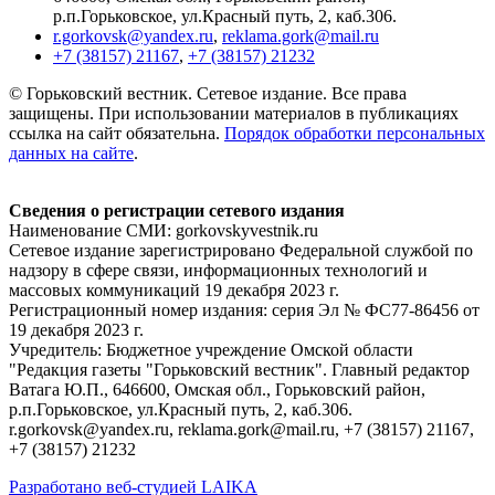
р.п.Горьковское, ул.Красный путь, 2, каб.306.
r.gorkovsk@yandex.ru
,
reklama.gork@mail.ru
+7 (38157) 21167
,
+7 (38157) 21232
© Горьковский вестник. Сетевое издание. Все права
защищены. При использовании материалов в публикациях
ссылка на сайт обязательна.
Порядок обработки персональных
данных на сайте
.
Сведения о регистрации сетевого издания
Наименование СМИ: gorkovskyvestnik.ru
Сетевое издание зарегистрировано Федеральной службой по
надзору в сфере связи, информационных технологий и
массовых коммуникаций 19 декабря 2023 г.
Регистрационный номер издания: серия Эл № ФС77-86456 от
19 декабря 2023 г.
Учредитель: Бюджетное учреждение Омской области
"Редакция газеты "Горьковский вестник". Главный редактор
Ватага Ю.П., 646600, Омская обл., Горьковский район,
р.п.Горьковское, ул.Красный путь, 2, каб.306.
r.gorkovsk@yandex.ru, reklama.gork@mail.ru, +7 (38157) 21167,
+7 (38157) 21232
Разработано веб-студией LAIKA