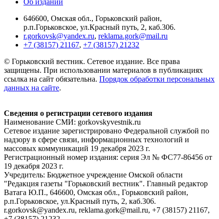
Об издании
646600, Омская обл., Горьковский район,
р.п.Горьковское, ул.Красный путь, 2, каб.306.
r.gorkovsk@yandex.ru
,
reklama.gork@mail.ru
+7 (38157) 21167
,
+7 (38157) 21232
© Горьковский вестник. Сетевое издание. Все права
защищены. При использовании материалов в публикациях
ссылка на сайт обязательна.
Порядок обработки персональных
данных на сайте
.
Сведения о регистрации сетевого издания
Наименование СМИ: gorkovskyvestnik.ru
Сетевое издание зарегистрировано Федеральной службой по
надзору в сфере связи, информационных технологий и
массовых коммуникаций 19 декабря 2023 г.
Регистрационный номер издания: серия Эл № ФС77-86456 от
19 декабря 2023 г.
Учредитель: Бюджетное учреждение Омской области
"Редакция газеты "Горьковский вестник". Главный редактор
Ватага Ю.П., 646600, Омская обл., Горьковский район,
р.п.Горьковское, ул.Красный путь, 2, каб.306.
r.gorkovsk@yandex.ru, reklama.gork@mail.ru, +7 (38157) 21167,
+7 (38157) 21232