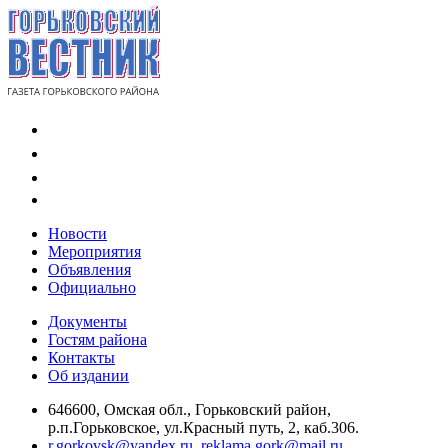
Новости
Мероприятия
Объявления
Официально
Документы
Гостям района
Контакты
Об издании
646600, Омская обл., Горьковский район,
р.п.Горьковское, ул.Красный путь, 2, каб.306.
r.gorkovsk@yandex.ru
,
reklama.gork@mail.ru