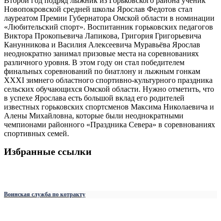
Второй год подряд лыжник из Горьковского района ученик
Новопокровской средней школы Ярослав Федотов стал
лауреатом Премии Губернатора Омской области в номинации
«Любительский спорт». Воспитанник горьковских педагогов
Виктора Прокопьевича Лапикова, Григория Григорьевича
Канунникова и Василия Алексеевича Муравьёва Ярослав
неоднократно занимал призовые места на соревнованиях
различного уровня. В этом году он стал победителем
финальных соревнований по биатлону и лыжным гонкам
XXXI зимнего областного спортивно-культурного праздника
сельских обучающихся Омской области. Нужно отметить, что
в успехе Ярослава есть большой вклад его родителей
известных горьковских спортсменов Максима Николаевича и
Алены Михайловна, которые были неоднократными
чемпионами районного «Праздника Севера» в соревнованиях
спортивных семей.
Избранные ссылки
Воинская служба по котракту