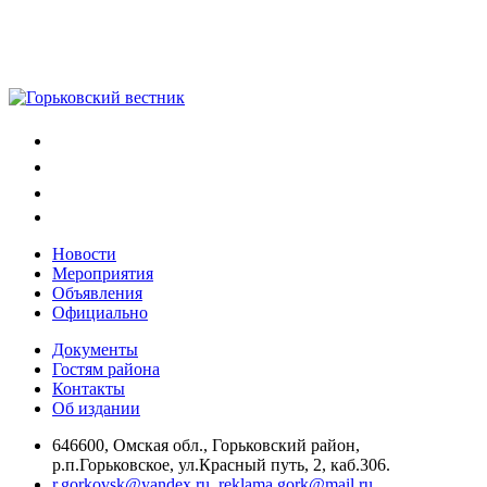
Новости
Мероприятия
Объявления
Официально
Документы
Гостям района
Контакты
Об издании
646600, Омская обл., Горьковский район,
р.п.Горьковское, ул.Красный путь, 2, каб.306.
r.gorkovsk@yandex.ru
,
reklama.gork@mail.ru