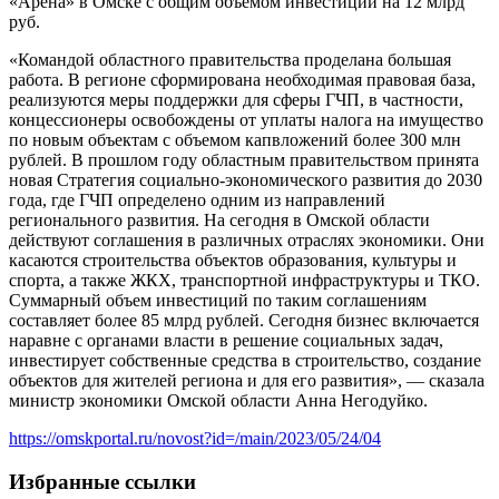
«Арена» в Омске с общим объёмом инвестиций на 12 млрд
руб.
«Командой областного правительства проделана большая
работа. В регионе сформирована необходимая правовая база,
реализуются меры поддержки для сферы ГЧП, в частности,
концессионеры освобождены от уплаты налога на имущество
по новым объектам с объемом капвложений более 300 млн
рублей. В прошлом году областным правительством принята
новая Стратегия социально-экономического развития до 2030
года, где ГЧП определено одним из направлений
регионального развития. На сегодня в Омской области
действуют соглашения в различных отраслях экономики. Они
касаются строительства объектов образования, культуры и
спорта, а также ЖКХ, транспортной инфраструктуры и ТКО.
Суммарный объем инвестиций по таким соглашениям
составляет более 85 млрд рублей. Сегодня бизнес включается
наравне с органами власти в решение социальных задач,
инвестирует собственные средства в строительство, создание
объектов для жителей региона и для его развития», — сказала
министр экономики Омской области Анна Негодуйко.
https://omskportal.ru/novost?id=/main/2023/05/24/04
Избранные ссылки