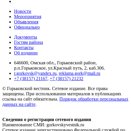
Новости
Мероприятия
Объявления
Официально
Документы
Гостям района
Контакты
Об издании
646600, Омская обл., Горьковский район,
р.п.Горьковское, ул.Красный путь, 2, каб.306.
r.gorkovsk@yandex.ru
,
reklama.gork@mail.ru
+7 (38157) 21167
,
+7 (38157) 21232
© Горьковский вестник. Сетевое издание. Все права
защищены. При использовании материалов в публикациях
ссылка на сайт обязательна.
Порядок обработки персональных
данных на сайте
.
Сведения о регистрации сетевого издания
Наименование СМИ: gorkovskyvestnik.ru
Сетевое издание зарегистрировано Федеральной службой по