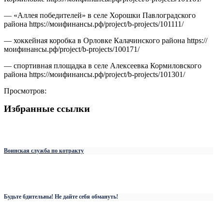
— «Аллея победителей» в селе Хорошки Павлоградского
района https://моифинансы.рф/project/b-projects/101111/
— хоккейная коробка в Орловке Калачинского района https://
моифинансы.рф/project/b-projects/100171/
— спортивная площадка в селе Алексеевка Кормиловского
района https://моифинансы.рф/project/b-projects/101301/
Просмотров:
Избранные ссылки
Воинская служба по котракту
Будьте бдительны! Не дайте себя обмануть!