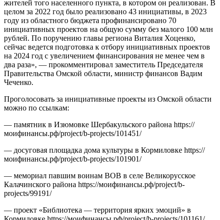
жителей того населенного пункта, в котором он реализован. В
целом за 2022 год было реализовано 43 инициативы, в 2023
году из областного бюджета профинансировано 70
инициативных проектов на общую сумму без малого 100 млн
рублей. По поручению главы региона Виталия Хоценко,
сейчас ведется подготовка к отбору инициативных проектов
на 2024 год с увеличением финансирования не менее чем в
два раза», — прокомментировал заместитель Председателя
Правительства Омской области, министр финансов Вадим
Чеченко.
Проголосовать за инициативные проекты из Омской области
можно по ссылкам:
— памятник в Изюмовке Шербакульского района https://
моифинансы.рф/project/b-projects/101451/
— досуговая площадка дома культуры в Кормиловке https://
моифинансы.рф/project/b-projects/101901/
— мемориал павшим воинам ВОВ в селе Великорусское
Калачинского района https://моифинансы.рф/project/b-
projects/99191/
— проект «Библиотека — территория ярких эмоций» в
Кормиловке https://моифинансы.рф/project/b-projects/101161/