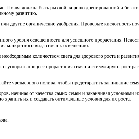
мян. Почва должна быть рыхлой, хорошо дренированной и богат
альному развитию.
т или другие органические удобрения. Проверьте кислотность п
нного уровня освещенности для успешного прорастания. Недоста
ия конкретного вида семян к освещению.
 необходимым количеством света для здорового роста и развития
ают ускорить процесс прорастания семян и стимулируют рост ра
гайте чрезмерного полива, чтобы предотвратить загнивание семя
ров, начиная от качества самих семян и заканчивая условиями 
о хранить их и создавать оптимальные условия для их роста.
ова.