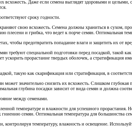
х всхожесть. Даже если семена выглядят здоровыми и целыми,
ся.
соответствуют сроку годности.
храняют свою всхожесть. Семена должны храниться в сухом, пр
ию плесени и грибка, что ведет к порче семян. Оптимальная тем
тах, чтобы предотвратить попадание влаги и защитить их от вре
мян требуют специальной подготовки перед посадкой, такой ка
ет ускорить прорастание твердых оболочек, а стратификация и
адкой, такую как скарификация или стратификация, в соответст
н может значительно снизить их всхожесть. Слишком глубокая по
альная глубина посадки зависит от вида семян и должна соотв
тояние между семенами.
ленной температуре и влажности для успешного прорастания. Н
 к гниению семян. Оптимальная температура для большинства сем
ян, контролируя температуру, влажность и освещение. Использу