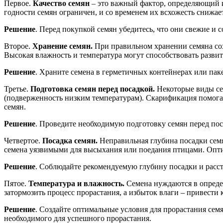
Первое.
Качество семян
– это важный фактор, определяющий и
годности семян ограничен, и со временем их всхожесть снижает
Решение
. Перед покупкой семян убедитесь, что они свежие и 
Второе.
Хранение семян.
При правильном хранении семяна со
Высокая влажность и температура могут способствовать развит
Решение
. Храните семена в герметичных контейнерах или паке
Третье.
Подготовка семян перед посадкой.
Некоторые виды се
(подверженность низким температурам). Скарификация помога
семян.
Решение
. Проведите необходимую подготовку семян перед пос
Четвертое.
Посадка семян.
Неправильная глубина посадки семя
семена уязвимыми для высыхания или поедания птицами. Оптим
Решение
. Соблюдайте рекомендуемую глубину посадки и расс
Пятое.
Температура и влажность.
Семена нуждаются в опреде
затормозить процесс прорастания, а избыток влаги – привести
Решение
. Создайте оптимальные условия для прорастания сем
необходимого для успешного прорастания.