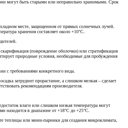
 они могут быть старыми или неправильно хранимыми. Срок
охладном месте, защищенном от прямых солнечных лучей.
пература хранения составляет около +10°C.
дителей.
к скарификация (повреждение оболочки) или стратификация
митирует природные условия, необходимые для пробуждения
вии с требованиями конкретного вида.
садка затруднит прорастание, а слишком мелкая – сделает
етствовать рекомендациям производителя.
едостаток влаги или слишком низкая температура могут
ян находится в диапазоне от +18°C до +25°C.
йте теплицы или мини-парники для создания микроклимата,