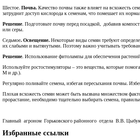
Шестое.
Почва.
Качество почвы также влияет на всхожесть се
затруднит доступ кислорода к семенам, что помешает их норм
Решение
. Подготовьте почву перед посадкой, добавив компос
или серы.
Седьмое
. Освещение.
Некоторые виды семян требуют определе
их слабыми и вытянутыми. Поэтому важно учитывать требован
Решение
. Использование фитолампы для обеспечения растений
Используйте ростостимуляторы – это вещества, которые помог
М и др.).
Регулярно поливайте семена, избегая пересыхания почвы. Избе
Плохая всхожесть семян может быть вызвана множеством факто
прорастание, необходимо тщательно выбирать семена, правильн
Главный агроном Горьковского районного отдела В.В. Цыбук
Избранные ссылки