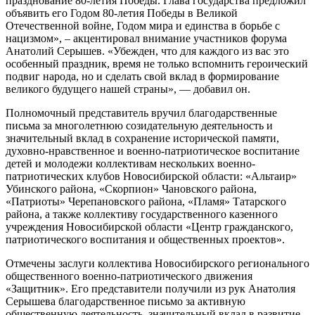
празднование 80-летия Победы. Глава государства предложил
объявить его Годом 80-летия Победы в Великой
Отечественной войне, Годом мира и единства в борьбе с
нацизмом», – акцентировал внимание участников форума
Анатолий Серышев. «Убежден, что для каждого из вас это
особенный праздник, время не только вспомнить героический
подвиг народа, но и сделать свой вклад в формирование
великого будущего нашей страны», — добавил он.
Полномочный представитель вручил благодарственные
письма за многолетнюю созидательную деятельность и
значительный вклад в сохранение исторической памяти,
духовно-нравственное и военно-патриотическое воспитание
детей и молодежи коллективам нескольких военно-
патриотических клубов Новосибирской области: «Альтаир»
Убинского района, «Скорпион» Чановского района,
«Патриоты» Черепановского района, «Пламя» Татарского
района, а также коллективу государственного казенного
учреждения Новосибирской области «Центр гражданского,
патриотического воспитания и общественных проектов».
Отмечены заслуги коллектива Новосибирского регионального
общественного военно-патриотического движения
«Защитник». Его представители получили из рук Анатолия
Серышева благодарственное письмо за активную
общественную деятельность, значительный вклад в развитие