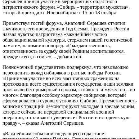
Серышев принял участие в мероприятиях областного
патриотического форума «Сибирь – территория мужества»,
который проходил в Новосибирске с 15 по 18 ноября.
Приветствуя гостей форума, Анатолий Серышев отметил
значимость его проведения в Год Семьи. Президент России
назвал чувство патриотизма «важнейшей частью
общенациональной культуры, стержнем нашей генетической
памяти», напомнил полпред. «Гражданственность,
ответственность за судьбу своей Родины воспитываются,
прежде всего, в семье», – добавил он.
Полномочный представитель подчеркнул, что невозможно
переоценить вклад сибиряков в ратные победы России.
«Принимая участие во всех масштабных сражениях на
протяжении всего существования государства, наши земляки
проявляли беспримерный героизм, стойкость и мужество – во
многом благодаря особому характеру сибиряков, который
сформировался в суровых условиях Сибири. Преемственность
воинских традиций демонстрируют молодые и зрелые воины,
которые сейчас, на передовой специальной военной
операции, отстаивают суверенитет России и историческую
правду», – сказал Анатолий Серышев.
«Важнейшим событием следующего года станет