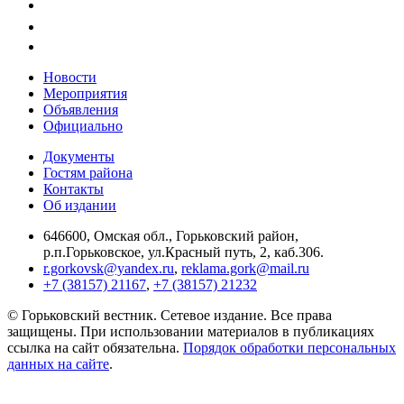
Новости
Мероприятия
Объявления
Официально
Документы
Гостям района
Контакты
Об издании
646600, Омская обл., Горьковский район,
р.п.Горьковское, ул.Красный путь, 2, каб.306.
r.gorkovsk@yandex.ru
,
reklama.gork@mail.ru
+7 (38157) 21167
,
+7 (38157) 21232
© Горьковский вестник. Сетевое издание. Все права
защищены. При использовании материалов в публикациях
ссылка на сайт обязательна.
Порядок обработки персональных
данных на сайте
.